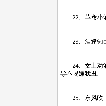
22、革命小酒
23、酒逢知己
24、女士劝酒
导不喝嫌我丑。
25、东风吹，